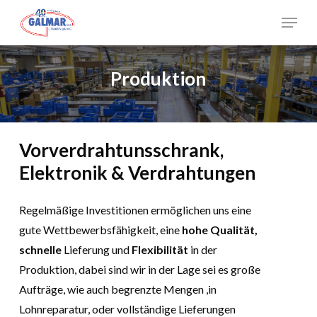
Skip
Menu
to
Close
main
Menu
content
Produktion
Vorverdrahtunsschrank,
Elektronik & Verdrahtungen
Regelmäßige Investitionen ermöglichen uns eine
gute Wettbewerbsfähigkeit, eine
hohe Qualität,
schnelle
Lieferung und
Flexibilität
in der
Produktion, dabei sind wir in der Lage sei es große
Aufträge, wie auch begrenzte Mengen ,in
Lohnreparatur, oder vollständige Lieferungen