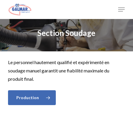
Skip
Menu
to
Close
main
Menu
content
Section Soudage
Le personnel hautement qualifié et expérimenté en
soudage manuel garantit une fiabilité maximale du
produit final.
Production