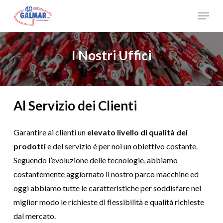
Skip
Menu
to
Close
main
Menu
content
I Nostri Uffici
Al
Servizio
dei
Clienti
Garantire ai clienti un
elevato livello di
qualità dei
prodotti
e del servizio è per noi un obiettivo costante.
Seguendo l’evoluzione delle tecnologie, abbiamo
costantemente aggiornato il nostro parco macchine ed
oggi abbiamo tutte le caratteristiche per soddisfare nel
miglior modo le richieste di flessibilità e qualità richieste
dal mercato.